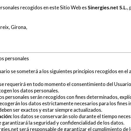
ersonales recogidos en este Sitio Web es
Sinergies.net S.L.
,
reix, Girona,
tos personales
ario se someterá a los siguientes principios recogidos en el 
se requerirá en todo momento el consentimiento del Usuari
ecogen los datos personales.
os personales serán recogidos con fines determinados, explíc
recogerán los datos estrictamente necesarios para los fines i
deben ser exactos y estar siempre actualizados.
ación:
los datos se conservarán solo durante el tiempo necesar
 garantizará la seguridad y confidencialidad de los datos.
gies.net será responsable de garantizar el cumplimiento de l