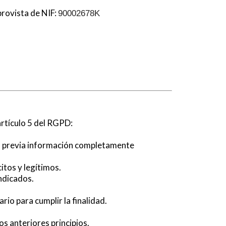
 provista de NIF:
90002678K
artículo 5 del RGPD:
o previa información completamente
itos y legítimos.
ndicados.
io para cumplir la finalidad.
os anteriores principios.