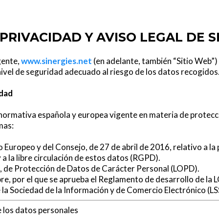
 PRIVACIDAD Y AVISO LEGAL DE S
gente,
www.sinergies.net
(en adelante, también “Sitio Web”
nivel de seguridad adecuado al riesgo de los datos recogidos
idad
a normativa española y europea vigente en materia de protecc
mas:
Europeo y del Consejo, de 27 de abril de 2016, relativo a la 
a la libre circulación de estos datos (RGPD).
e, de Protección de Datos de Carácter Personal (LOPD).
bre, por el que se aprueba el Reglamento de desarrollo de l
 de la Sociedad de la Información y de Comercio Electrónico (LS
 los datos personales